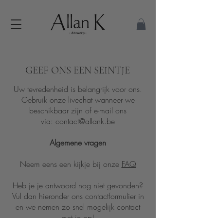
GEEF ONS EEN SEINTJE
Uw tevredenheid is belangrijk voor ons.
Gebruik onze livechat wanneer we
beschikbaar zijn of e-mail ons
via:
contact@allank.be
Algemene vragen
Neem eens een kijkje bij onze
FAQ
Heb je je antwoord nog niet gevonden?
Vul dan hieronder ons contactformulier in
en we nemen zo snel mogelijk contact
met je op!