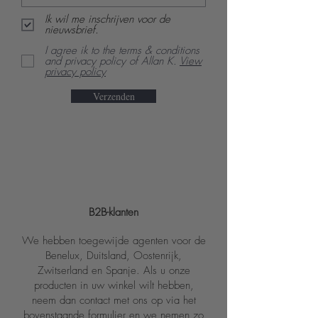
Ik wil me inschrijven voor de
nieuwsbrief.
I agree ik to the terms & conditions
and privacy policy of Allan K.
View
privacy policy
Verzenden
B2B-klanten
We hebben toegewijde agenten voor de
Benelux, Duitsland, Oostenrijk,
Zwitserland en Spanje. Als u onze
producten in uw winkel wilt hebben,
neem dan contact met ons op via het
bovenstaande formulier en we nemen zo