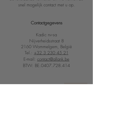
snel mogelijk contact met u op.
Contactgegevens
Kadic nv-sa
Nijverheidsstraat 8
2160 Wommelgem
, België
Tel.:
+32 3 230 45 21
E-mail:
contact@allank.be
BTW: BE.0407.728.414
Language
Valuta
EUR (€)
ALGEMEEN
INFORMATIE
Over ons
Zendingen & Retours
Contact
Algemene Voorwaarden