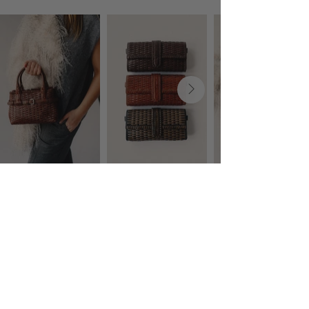
Langue
Devise
EUR (€)
COMPANY
CUSTOMER CARE
A propos
Envois & Retours
Contact
Conditions Générales
Carte Cadeau
Instructions d'entretien