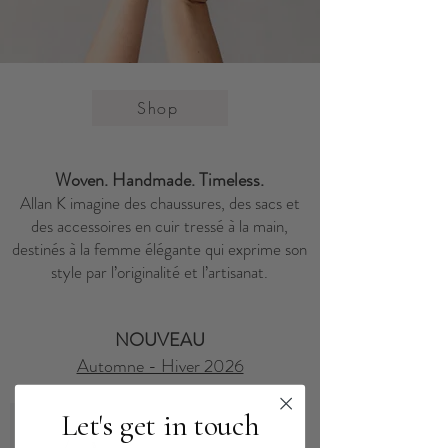
Shop
Woven. Handmade. Timeless.
Allan K imagine des chaussures, des sacs et
des accessoires en cuir tressé à la main,
destinés à la femme élégante qui exprime son
style par l’originalité et l’artisanat.
NOUVEAU
Automne - Hiver 2026
Let's get in touch