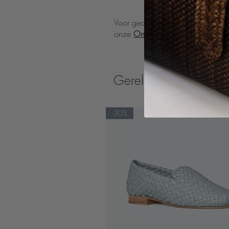
Voor gedetailleerde richtlijnen o
onze
Onderhoudsinstructies
pagin
Gerelateerde produc
-30%