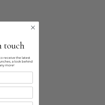
in touch
o receive the latest
unches, a look behind
any more!