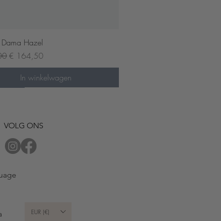
Snel overzicht
 Dama Hazel
prijs
Verkoopprijs
00
€ 164,50
In winkelwagen
der now
VOLG ONS
uage
EUR (€)
a