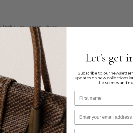
in Double Jump weaving with flap
 leather
Let's get 
s
ards, 1 bill compartment and a zip pocket
Subscribe to our newsletter t
updates on new collections la
the scenes and m
First name
Email
 the size of the bag.
Birthday