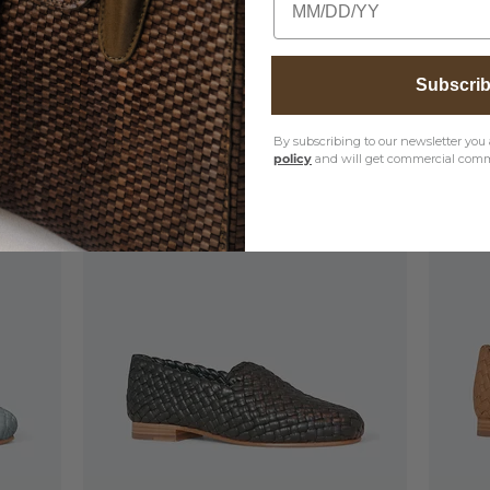
ver het behoud van uw item, gelieve
a te bekijken
Subscri
By subscribing to our newsletter you 
policy
and will get commercial comm
ten