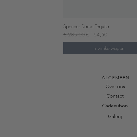
Snel overzicht
Spencer Dama Tequila
Normale prijs
Verkoopprijs
€ 235,00
€ 164,50
In winkelwagen
ALGEMEEN
Over ons
Contact
Cadeaubon
Galerij