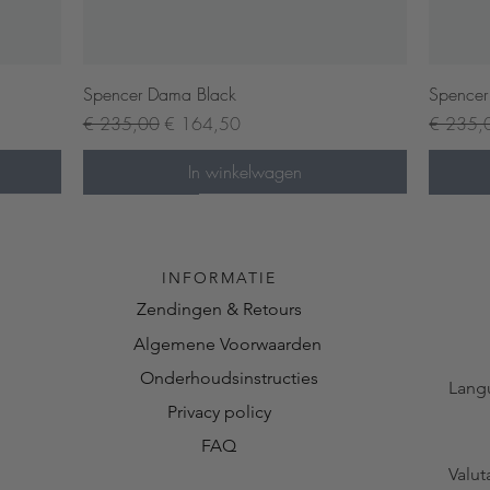
Snel overzicht
Spencer Dama Black
Spencer
Normale prijs
Verkoopprijs
Normale 
€ 235,00
€ 164,50
€ 235,
In winkelwagen
Pre-order now
Pre-or
INFORMATIE
Zendingen & Retours
Algemene Voorwaarden
Onderhoudsinstructies
Lang
Privacy policy
FAQ
Valut