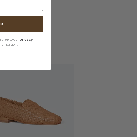
be
agree to our
privacy
unication.