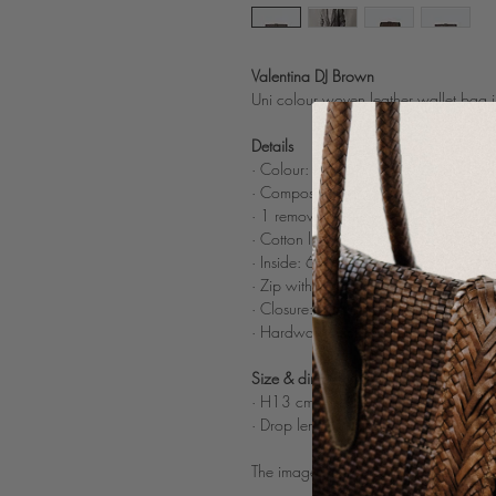
Valentina DJ Brown
Uni colour woven leather wallet bag 
Details
· Colour: Brown
·
Composition: 100% woven buff light
· 1 removable strap using snap button
· Cotton lining
· Inside: 6 compartiments for credit c
· Zip with leather puller
· Closure: 3 invisible magnets
· Hardware: nickle color
Size & dimensions
· H13 cm x L25 cm x D3 cm
· Drop length strap: 57 cm
The image on the model is to illustrate