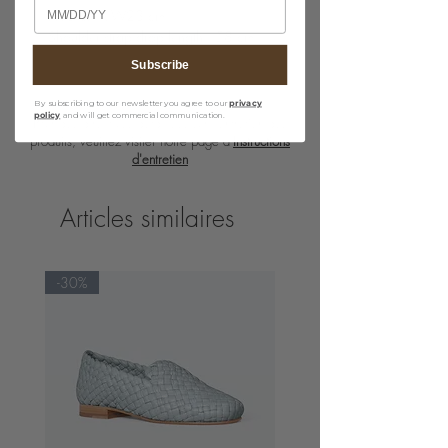
Birthday
· H15 cm x W23 cm
· Shoulder strap drop length : 58 cm
Subscribe
By subscribing to our newsletter you agree to our
privacy
policy
and will get commercial communication.
Pour des directives détaillées sur l'entretien des
produits, veuillez visiter notre page d'
Instructions
d'entretien
Articles similaires
-30%