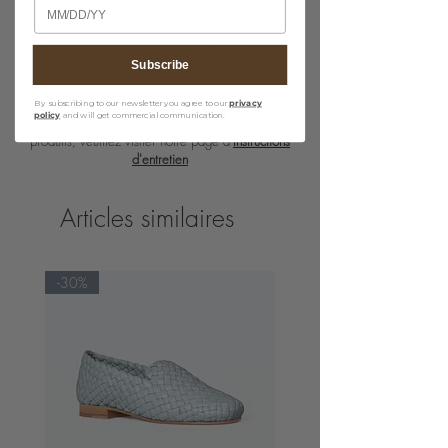
Birthday
· H15 cm x W23 cm
· Shoulder strap drop length : 58 cm
Subscribe
By subscribing to our newsletter you agree to our
privacy
policy
and will get commercial communication.
Pour des directives détaillées sur l'entretien des
produits, veuillez visiter notre page d'
Instructions
d'entretien
Articles similaires
-30%