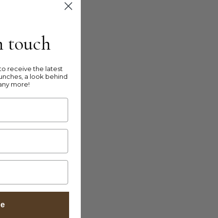
in touch
o receive the latest
unches, a look behind
any more!
be