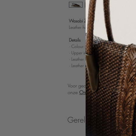
Wasabi Zigzag Fudge
Leather handwoven flat sandal featur
Details
· Colour: Fudge (mix of brown & metall
· Upper in 100% handwoven sheep le
· Leather lining
· Leather sole
Voor gedetailleerde richtlijnen o
onze
Onderhoudsinstructies
pagin
Gerelateerde produc