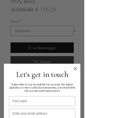
Willy Black
Normale
Verkoopprijs
 € 235,00 
€ 176,25
prijs
Maat
*
In winkelwagen
Nu kopen
Let's get in touch
Willy Black
Leather handwoven ballerina in quadro
Subscribe to our newsletter to receive the latest
weaving.
updates on new collections launches, a look behind
the scenes and many more!
Details
First name
· Colour: Black
· Upper in 100% handwoven sheep
Email
leather